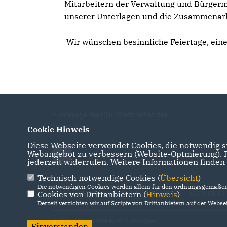
Mitarbeitern der Verwaltung und Bürgerm
unserer Unterlagen und die Zusammenarb
Wir wünschen besinnliche Feiertage, einen
Homepage des CDU Stadtverbandes
Schwaigern
Cookie Hinweis
Diese Webseite verwendet Cookies, die notwendig si
Webangebot zu verbessern (Website-Optmierung). Fü
jederzeit widerrufen. Weitere Informationen finden
Technisch notwendige Cookies (
Übersicht
)
Die notwendigen Cookies werden allein für den ordnungsgemäßen 
IMPRESSUM
DATENSCHUTZ
KONTAKT
Cookies von Drittanbietern (
Hinweis
)
Derzeit verzichten wir auf Scripte von Drittanbietern auf der Websei
@2026 CDU Stadtverband Schwaigern
Einverstanden