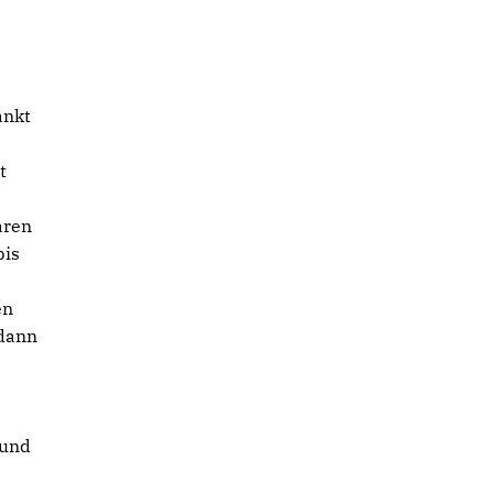
ankt
t
aren
bis
en
 dann
 und